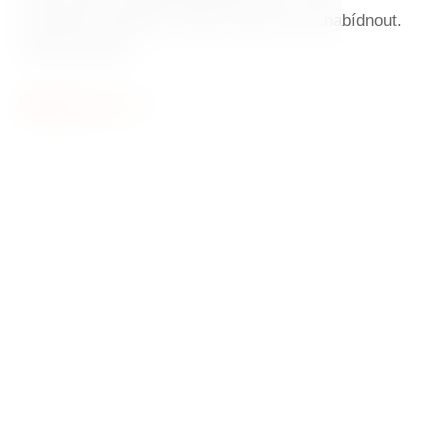
zařízeném apartmá. Tančící dům má co nabídnout.
Smíme prosit?
Zobrazit více
Tančící dům
Symbol moderní architektury v
historickém centru Prahy