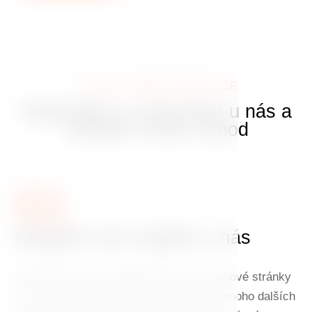
VÝHODY PŘÍMÉ REZERVACE
Objednejte si svůj pobyt u nás a
získejte mnoho výhod
01
Nejlepší cenu najdete u nás
Zarezervujte si svůj pobyt přes naše webové stránky
a získáte tu nejlepší dostupnou cenu a mnoho dalších