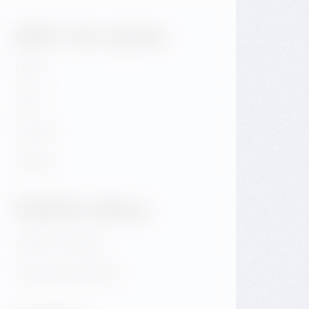
Může Vás zajímat
Hotel
Café
E-shop
Galerie
Důležité odkazy
GDPR & Cookies
Obchodní podmínky