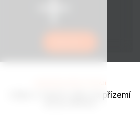
Rezervovat
JEDINEČNÉ ZÁŽITKY ČEKAJÍ
Užijte si Tančící dům od přízemí
až po střechu