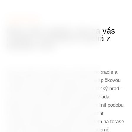
TANČÍCÍ DŮM
Místo plné zážitků, kde na vás
moderní architektura dýchá z
každého rohu
Klenot moderní architektury, symbol demokracie a
svobody 90. let, ale také stylový hotel se špičkovou
restaurací a úchvatným výhledem na Pražský hrad –
to vše je Tančící dům. Projekt architektů Vlada
Miluniće a Franka O. Gehryho navždy změnil podobu
Rašínova nábřeží. Dnes tu můžete ochutnat
vynikající gastronomii, posedět s koktejlem na terase
nebo strávit nezapomenutelnou noc v moderně