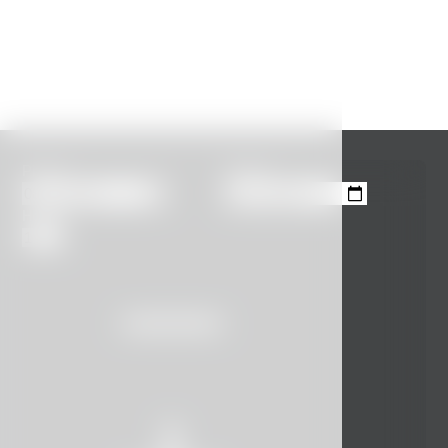
Příjezd
Odjezd
Hosté