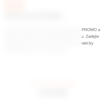
03
Promo kód PROMO
Použijte při rezervaci speciální promo kód PROMO a
užijte si ubytování za ještě výhodnější cenu. Zadejte
kód během rezervace a systém vám automaticky
odečte dalších 5 % z ceny pokoje.
JAK TO U NÁS VYPADÁ
GALERIE