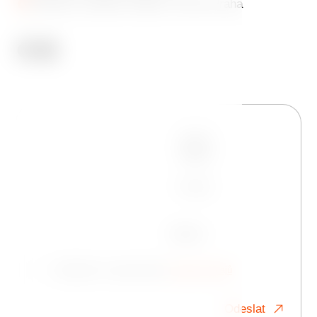
Jiráskovo náměstí 1981/6, 120 00 Praha
Jméno
Telefon
E-mail
Zpráva
Souhlasím se zpracováním
osobních údajů
Odeslat