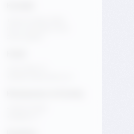
Kontakt
Jiráskovo náměstí 1981/6
Praha 2 Nové Město 120 00
Česká republika
Hotel
+420 720 983 172
info@dancinghousehotel.com
Restaurace & Eventy
+420 601 158 828
info@gfrest.cz
Kavárna