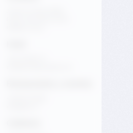
Jiraskovo namesti 1981/6
Praga 2 Nove Mesto 120 00
República Checa
Hotel
+420 720 983 172
info@dancinghousehotel.com
Restaurantes y eventos
+420 601 158 828
info@gfrest.cz
Cafetería