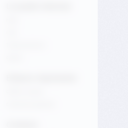
Le puede interesar
Hotel
Café
Tienda electrónica
Galería
Enlaces importantes
GDPR & Cookies
Condiciones generales
Contacto