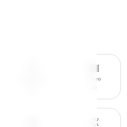
Dimensioni
Teatro
2
92 m
20