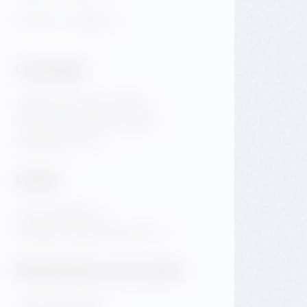
Termini e condizioni
Contatto
Jiraskovo namesti 1981/6
Praha 2 Nove Mesto 120 00
Repubblica Ceca
Hotel
+420 720 983 172
info@dancinghousehotel.com
Ristorante ed eventi
+420 601 158 828