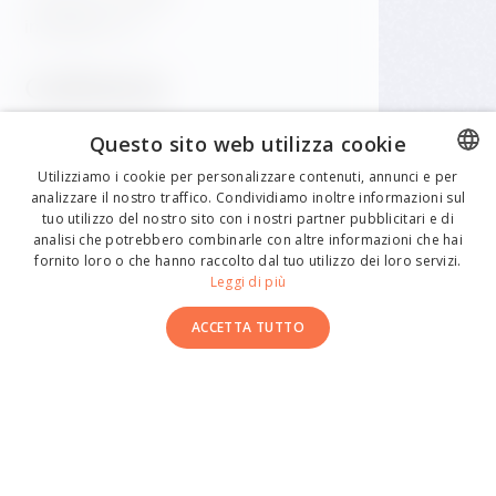
info@gfrest.cz
Caffetteria
Questo sito web utilizza cookie
+420 601 158 828
info@gfrest.cz
Utilizziamo i cookie per personalizzare contenuti, annunci e per
analizzare il nostro traffico. Condividiamo inoltre informazioni sul
CZECH
tuo utilizzo del nostro sito con i nostri partner pubblicitari e di
ENGLISH
analisi che potrebbero combinarle con altre informazioni che hai
fornito loro o che hanno raccolto dal tuo utilizzo dei loro servizi.
GERMAN
Leggi di più
CZECH
ACCETTA TUTTO
ITALIAN
SPANISH
© 2026 Dancing House. All rights reserved.
Made by Newlogic