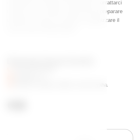
conferenza o una festa? Non esitate a contattarci
tramite il nostro modulo. Saremo lieti di preparare
un'offerta su misura e di aiutarvi a organizzare il
vostro evento indimenticabile.
Dancing House Events
+420 601 158 828
info@gfrest.cz
Jiráskovo náměstí 1981/6, 120 00 Praha