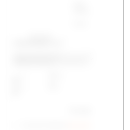
Nome
Telefono
E-mail
Partecipanti
Alloggi
Tipo di azione
Durata dell'evento
Da
A
Messaggio
Acconsento al trattamento
dati personali