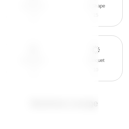
Classroom
U-Shape
14
15
Boardroom
Banquet
15
10
Business Lounge