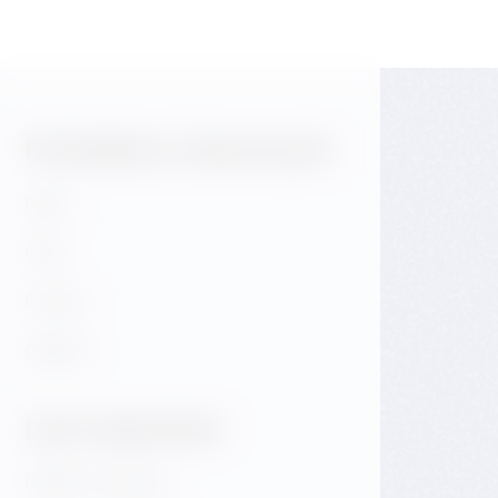
Potrebbero interessarti
Hotel
Café
E-shop
Galleria
Link importanti
GDPR & Cookies