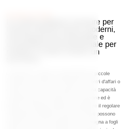
BUSINESS LOUNGE
Le nostre eleganti strutture per
riunioni offrono servizi moderni,
una disposizione flessibile e
un'assistenza professionale per
rendere il vostro evento un
successo.
La Business Lounge è il luogo ideale per piccole
conferenze, sessioni di formazione, incontri d'affari o
riunioni di lavoro. Questo spazio offre una capacità
confortevole per un massimo di 14 persone ed è
dotato di tecnologie moderne per garantire il regolare
svolgimento di qualsiasi evento. Gli ospiti possono
usufruire di TV LCD, proiettore dati e lavagna a fogli