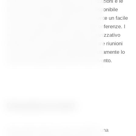
mobili, strumenti che facilitano le presentazioni e le
discussioni di gruppo. Naturalmente è disponibile
anche l'accesso Wi-Fi gratuito che consente un facile
accesso ai materiali digitali o alle videoconferenze. I
servizi includono anche un supporto organizzativo
professionale e la possibilità di organizzare riunioni
su misura, consentendo di adattare perfettamente lo
spazio alle esigenze specifiche di ogni evento.
Domanda di eventi
State organizzando un evento aziendale, una