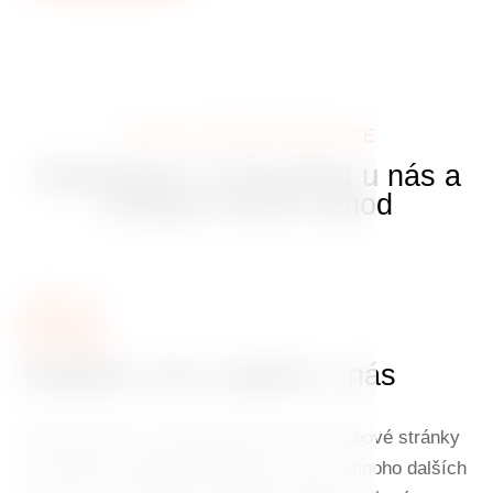
VÝHODY PŘÍMÉ REZERVACE
Objednejte si svůj pobyt u nás a
získejte mnoho výhod
01
Nejlepší cenu najdete u nás
Zarezervujte si svůj pobyt přes naše webové stránky
a získáte tu nejlepší dostupnou cenu a mnoho dalších