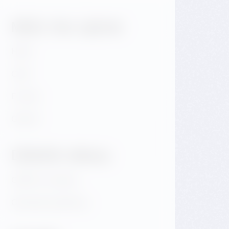
Může Vás zajímat
Hotel
Café
E-shop
Galerie
Důležité odkazy
GDPR & Cookies
Obchodní podmínky