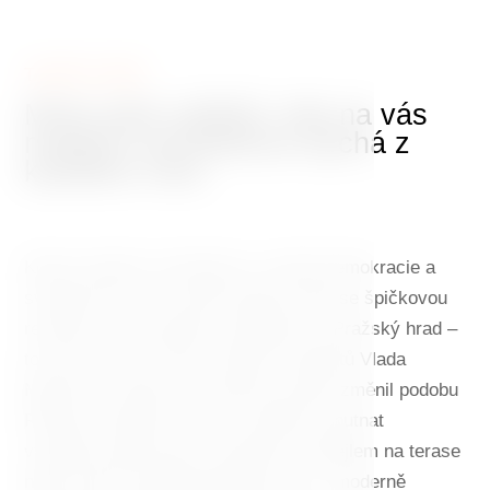
TANČÍCÍ DŮM
Místo plné zážitků, kde na vás
moderní architektura dýchá z
každého rohu
Klenot moderní architektury, symbol demokracie a
svobody 90. let, ale také stylový hotel se špičkovou
restaurací a úchvatným výhledem na Pražský hrad –
to vše je Tančící dům. Projekt architektů Vlada
Miluniće a Franka O. Gehryho navždy změnil podobu
Rašínova nábřeží. Dnes tu můžete ochutnat
vynikající gastronomii, posedět s koktejlem na terase
nebo strávit nezapomenutelnou noc v moderně