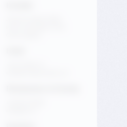
Kontakt
Jiráskovo náměstí 1981/6
Praha 2 Nové Město 120 00
Česká republika
Hotel
+420 720 983 172
info@dancinghousehotel.com
Restaurace & Eventy
+420 601 158 828
info@gfrest.cz
Kavárna