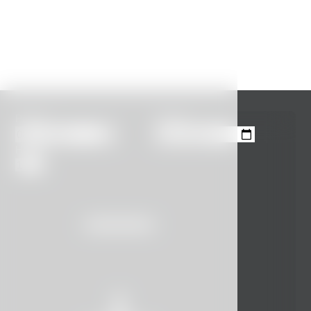
Příjezd
Odjezd
Hosté