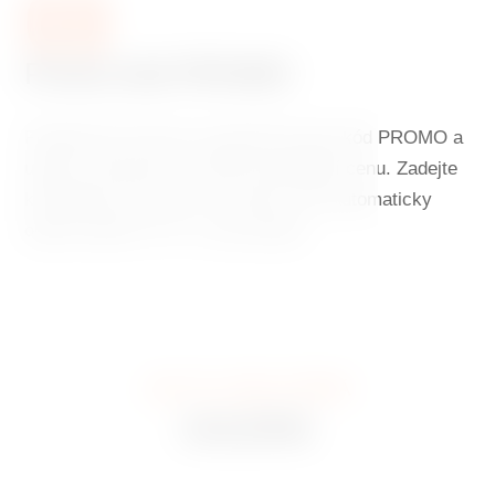
03
Promo kód PROMO
Použijte při rezervaci speciální promo kód PROMO a
užijte si ubytování za ještě výhodnější cenu. Zadejte
kód během rezervace a systém vám automaticky
odečte dalších 5 % z ceny pokoje.
JAK TO U NÁS VYPADÁ
GALERIE