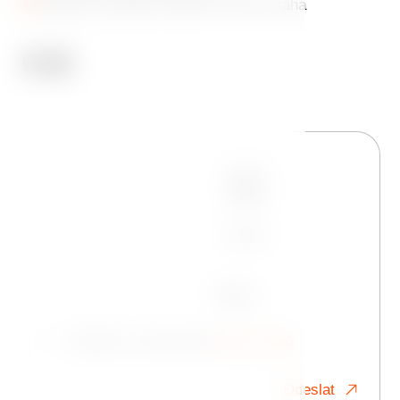
Jiráskovo náměstí 1981/6, 120 00 Praha
Jméno
Telefon
E-mail
Zpráva
Souhlasím se zpracováním
osobních údajů
Odeslat