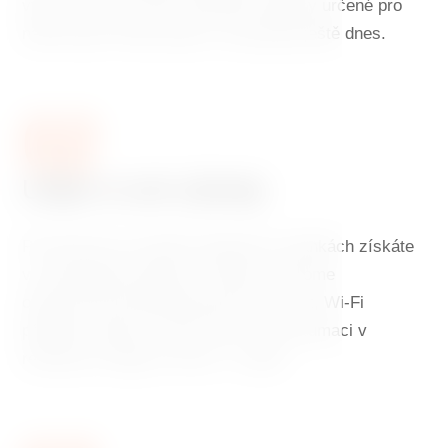
výhod. Chcete využít speciální nabídky určené pro
naše hosty? Rezervujte si svůj pobyt ještě dnes.
02
Užijte si své výhody
Při rezervaci na našich webových stránkách získáte
v ceně pokoje výbornou snídani, welcome
občerstvení při příjezdu jako pozornost, Wi-Fi
připojení zdarma a 10% slevu na konzumaci v
restauraci Ginger & Fred v 7. patře.