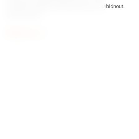
zařízeném apartmá. Tančící dům má co nabídnout.
Smíme prosit?
Zobrazit více
Tančící dům
Symbol moderní architektury v
historickém centru Prahy