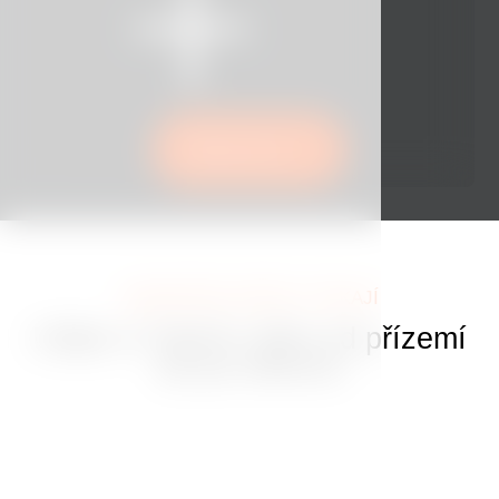
Rezervovat
JEDINEČNÉ ZÁŽITKY ČEKAJÍ
Užijte si Tančící dům od přízemí
až po střechu