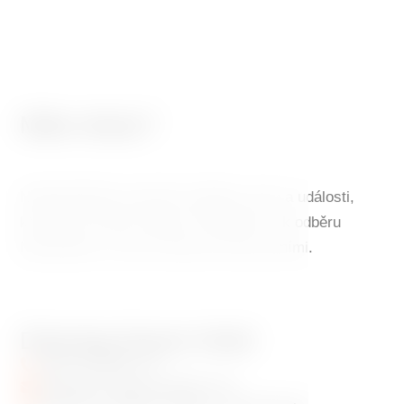
Máte dotaz?
Nepřehlédněte speciální nabídky, akce a události,
které Vás mohou zajímat. Přihlašte se k odběru
Newsletteru a vše se dozvíte mezi prvními.
Dancing House Hotel
+420 720 983 172
info@dancinghousehotel.com