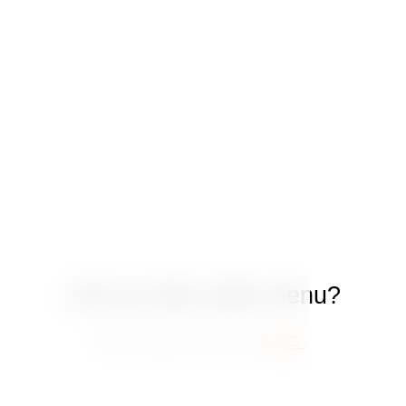
Líbí se Vám naše menu?
Zarezervujte si včas stůl
ZDE