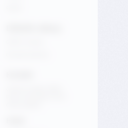
Galerie
Důležité odkazy
GDPR & Cookies
Obchodní podmínky
Kontakt
Jiráskovo náměstí 1981/6
Praha 2 Nové Město 120 00
Česká republika
Hotel