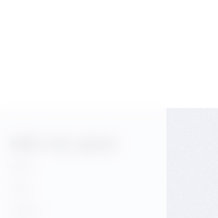
Gallery
Může Vás zajímat
Hotel
Café
E-shop