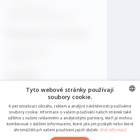
+420 720 983 172
info@dancinghousehotel.com
Restaurace & Eventy
+420 601 158 828
info@gfrest.cz
Kavárna
Tyto webové stránky používají
+420 601 158 828
soubory cookie.
info@gfrest.cz
CZECH
K personalizaci obsahu, reklam a analýze návštěvnosti používáme
soubory cookie. Informace o vašem používání našich stránek také
ENGLISH
sdílíme s našimi reklamními a analytickými partnery, kteří je mohou
kombinovat s dalšími informacemi, které jste jim poskytli nebo které
GERMAN
shromáždili při vašem používání jejich služeb.
Více informací
CZECH