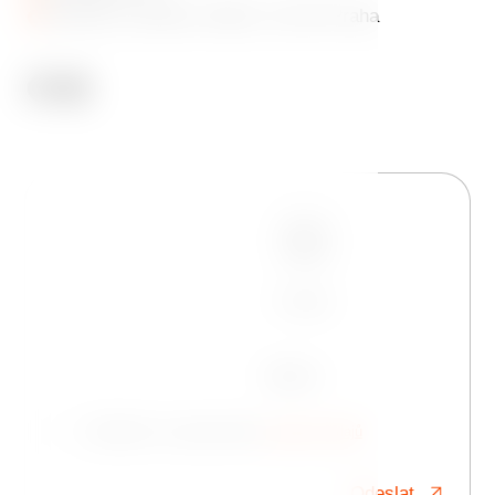
Jiráskovo náměstí 1981/6, 120 00 Praha
Jméno
Telefon
E-mail
Zpráva
Souhlasím se zpracováním
osobních údajů
Odeslat