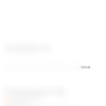
Kontaktujte nás
Máte na nás otázku? Neváhejte nás kontaktovat
Dancing House Café
+420 601 158 828
info@gfrest.cz