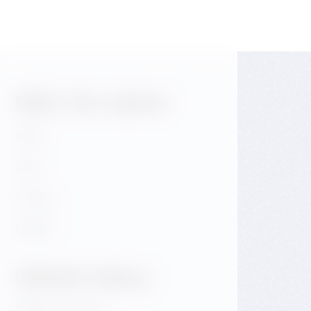
Může Vás zajímat
Hotel
Café
E-shop
Galerie
Důležité odkazy
GDPR & Cookies