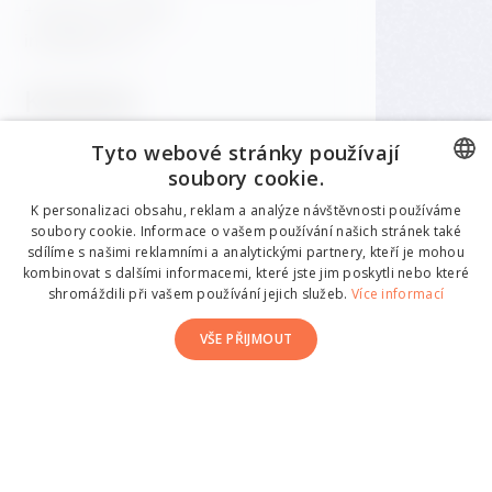
+420 601 158 828
info@gfrest.cz
Kavárna
Tyto webové stránky používají
+420 601 158 828
soubory cookie.
info@gfrest.cz
CZECH
K personalizaci obsahu, reklam a analýze návštěvnosti používáme
soubory cookie. Informace o vašem používání našich stránek také
ENGLISH
sdílíme s našimi reklamními a analytickými partnery, kteří je mohou
kombinovat s dalšími informacemi, které jste jim poskytli nebo které
GERMAN
shromáždili při vašem používání jejich služeb.
Více informací
CZECH
VŠE PŘIJMOUT
ITALIAN
SPANISH
© 2026 Dancing House. All rights reserved.
Made by Newlogic