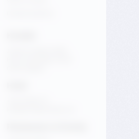
Obchodní podmínky
Kontakt
Jiráskovo náměstí 1981/6
Praha 2 Nové Město 120 00
Česká republika
Hotel
+420 720 983 172
info@dancinghousehotel.com
Restaurace & Eventy