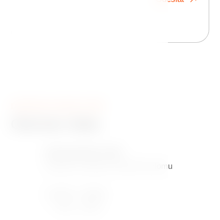
DANCING HOUSE CAFÉ
Otevírací doba
Dancing House Café
kavárna v přízemí Tančícího domu
Pondělí - Neděle
8:30 - 18:30