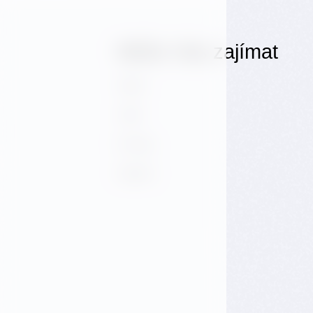
Může Vás zajímat
Hotel
Café
E-shop
Galerie