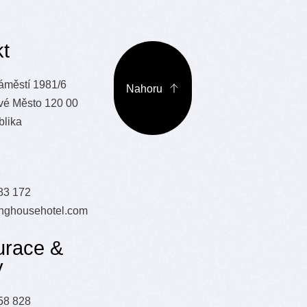
t
áměstí 1981/6
Nahoru
vé Město 120 00
blika
83 172
nghousehotel.com
urace &
y
58 828