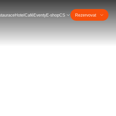
taurace
Hotel
Café
Eventy
E-shop
CS
Rezervovat