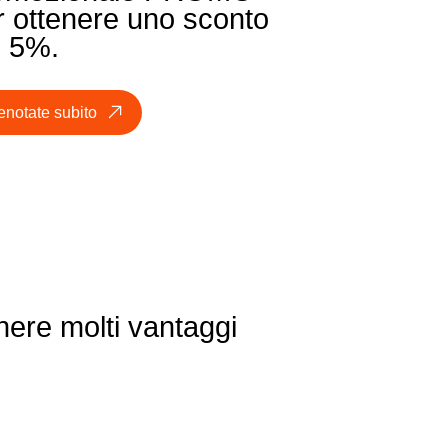
r ottenere uno sconto
l 5%.
enotate subito
nere molti vantaggi