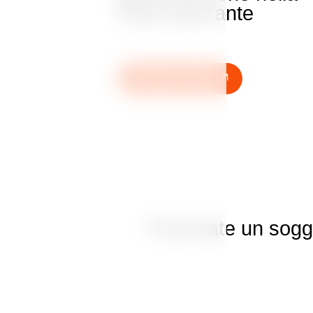
Casa danzante
Prenotate subito
Prenotate un soggi