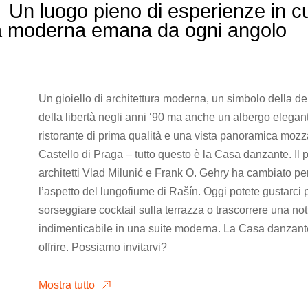
Un luogo pieno di esperienze in cu
ura moderna emana da ogni angolo
Un gioiello di architettura moderna, un simbolo della d
della libertà negli anni ‘90 ma anche un albergo elegant
ristorante di prima qualità e una vista panoramica mozza
Castello di Praga – tutto questo è la Casa danzante. Il p
architetti Vlad Milunić e Frank O. Gehry ha cambiato p
l’aspetto del lungofiume di Rašín. Oggi potete gustarci pia
sorseggiare cocktail sulla terrazza o trascorrere una not
indimenticabile in una suite moderna. La Casa danzant
offrire. Possiamo invitarvi?
Mostra tutto