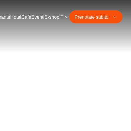
rante
Hotel
Café
Eventi
E-shop
IT
Prenotate subito