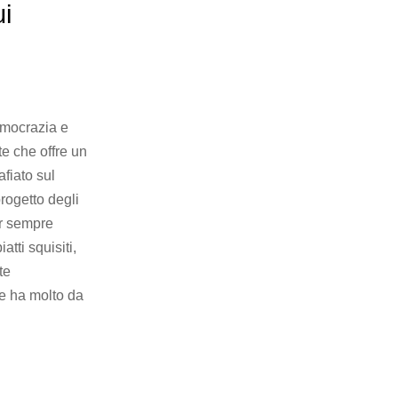
i
emocrazia e
e che offre un
fiato sul
rogetto degli
er sempre
tti squisiti,
te
e ha molto da