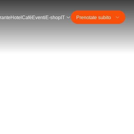
rante
Hotel
Café
Eventi
E-shop
IT
Prenotate subito