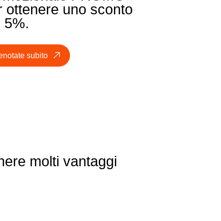
r ottenere uno sconto
l 5%.
enotate subito
nere molti vantaggi