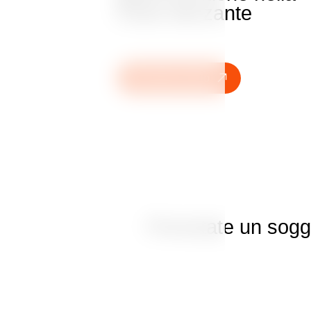
Casa danzante
Prenotate subito
Prenotate un soggi