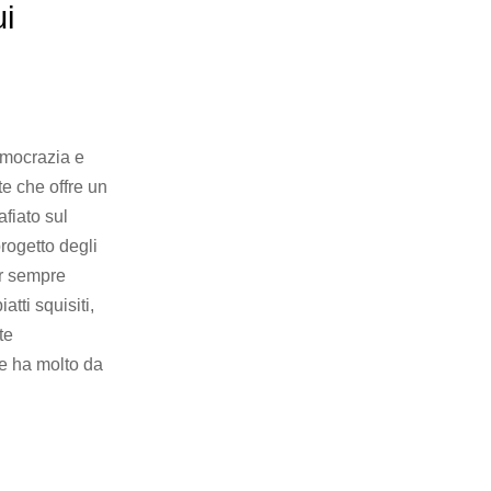
i
emocrazia e
e che offre un
fiato sul
rogetto degli
er sempre
tti squisiti,
te
e ha molto da