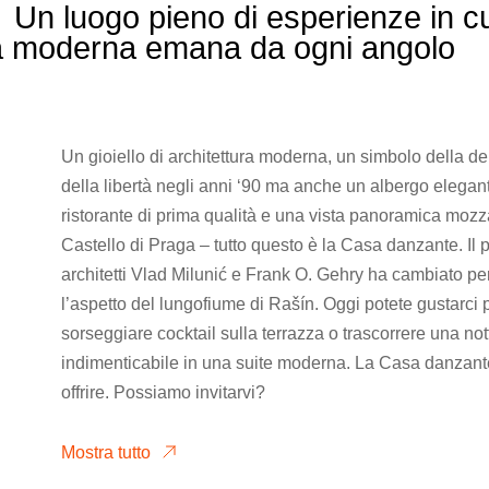
Un luogo pieno di esperienze in cu
ura moderna emana da ogni angolo
Un gioiello di architettura moderna, un simbolo della d
della libertà negli anni ‘90 ma anche un albergo elegant
ristorante di prima qualità e una vista panoramica mozza
Castello di Praga – tutto questo è la Casa danzante. Il p
architetti Vlad Milunić e Frank O. Gehry ha cambiato p
l’aspetto del lungofiume di Rašín. Oggi potete gustarci pia
sorseggiare cocktail sulla terrazza o trascorrere una not
indimenticabile in una suite moderna. La Casa danzant
offrire. Possiamo invitarvi?
Mostra tutto