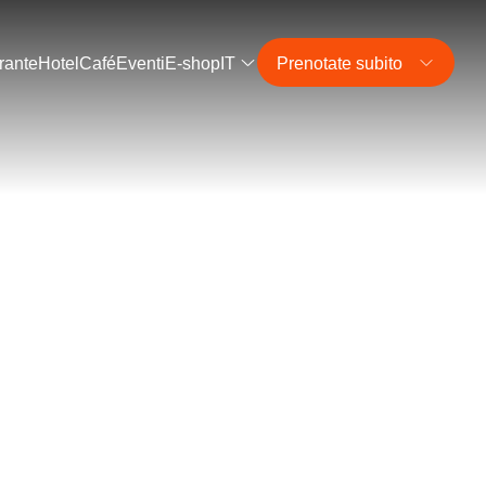
rante
Hotel
Café
Eventi
E-shop
IT
Prenotate subito