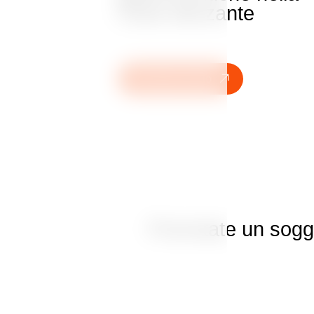
Casa danzante
Prenotate subito
Prenotate un soggi