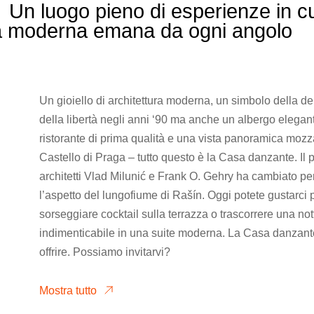
Un luogo pieno di esperienze in cu
ura moderna emana da ogni angolo
Un gioiello di architettura moderna, un simbolo della d
della libertà negli anni ‘90 ma anche un albergo elegant
ristorante di prima qualità e una vista panoramica mozza
Castello di Praga – tutto questo è la Casa danzante. Il p
architetti Vlad Milunić e Frank O. Gehry ha cambiato p
l’aspetto del lungofiume di Rašín. Oggi potete gustarci pia
sorseggiare cocktail sulla terrazza o trascorrere una not
indimenticabile in una suite moderna. La Casa danzant
offrire. Possiamo invitarvi?
Mostra tutto