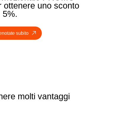
r ottenere uno sconto
l 5%.
enotate subito
nere molti vantaggi