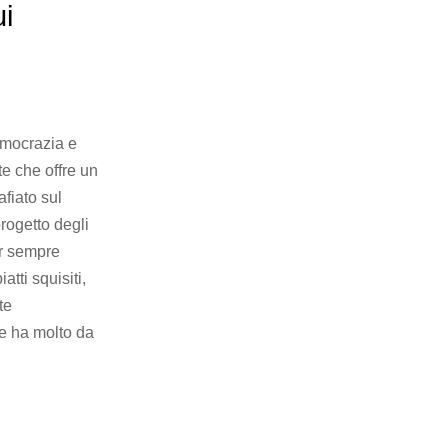
i
emocrazia e
e che offre un
fiato sul
rogetto degli
er sempre
tti squisiti,
te
e ha molto da