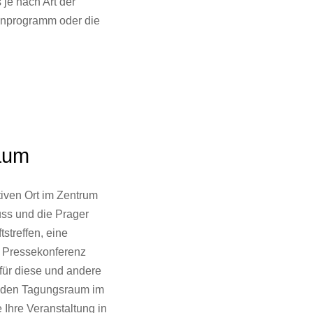
je nach Art der
nprogramm oder die
aum
iven Ort im Zentrum
uss und die Prager
streffen, eine
e Pressekonferenz
für diese und andere
n den Tagungsraum im
 Ihre Veranstaltung in