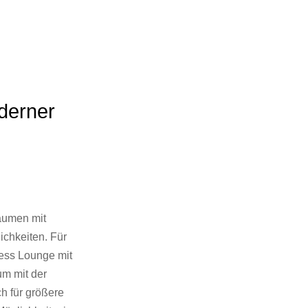
derner
äumen mit
ichkeiten. Für
ness Lounge mit
um mit der
h für größere