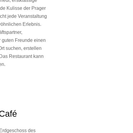
e Kulisse der Prager
cht jede Veranstaltung
öhnlichen Erlebnis.
ftspartner,
 guten Freunde einen
rt suchen, erstellen
 Das Restaurant kann
en.
Café
Erdgeschoss des