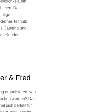
öglichkeit, ein
ubieten. Das
chtige
oderner Technik
es Catering und
des Kunden.
er & Fred
ng organisieren, von
prechen werden? Das
et sich perfekt für
rieur, erstklassige