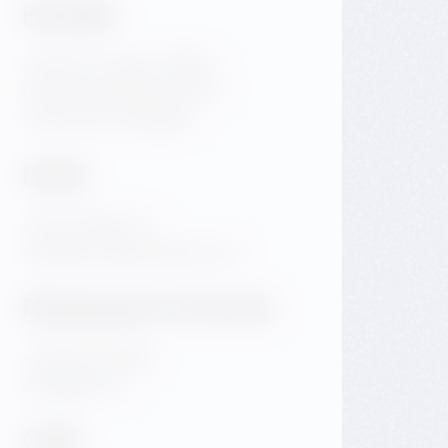
Kontakt
Jiraskovo namesti 1981/6
Prag 2 Nove Mesto 120 00
Tschechische Republik
Hotel
+420 720 983 172
info@dancinghousehotel.com
Restaurant & Events
+420 601 158 828
info@gfrest.cz
Café