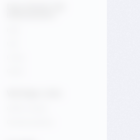
Das könnte Sie
interessieren
Hotel
Café
E-shop
Galerie
Wichtige Links
GDPR & Cookies
Obchodní podmínky