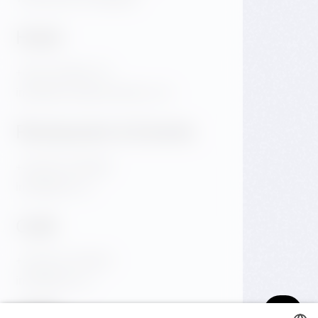
Hotel
+420 720 983 172
info@dancinghousehotel.com
Restaurant & Events
+420 601 158 828
info@gfrest.cz
Café
+420 601 158 828
info@gfrest.cz