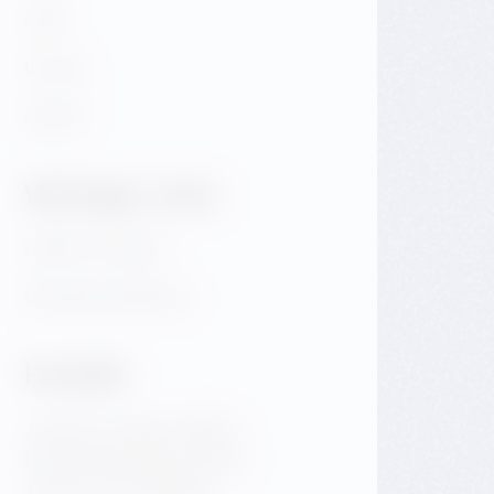
Café
E-shop
Galerie
Wichtige Links
GDPR & Cookies
Obchodní podmínky
Kontakt
Jiraskovo namesti 1981/6
Prag 2 Nove Mesto 120 00
Tschechische Republik