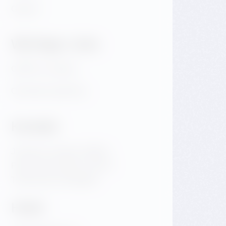
Galerie
Wichtige Links
GDPR & Cookies
Obchodní podmínky
Kontakt
Jiraskovo namesti 1981/6
Prag 2 Nove Mesto 120 00
Tschechische Republik
Hotel