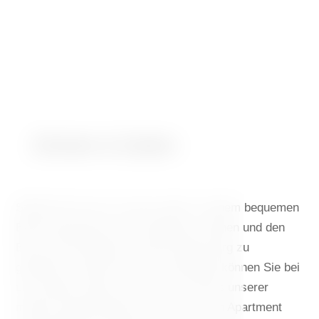
Zimmer & Suiten
Stellen Sie sich vor, wie es wäre, in einem bequemen
Bett aufzuwachen, die Vorhänge zu öffnen und den
Blick auf die Moldau und die Prager Burg zu
genießen. Gerade solch einen Morgen können Sie bei
uns erleben. Egal, ob Sie sich für eines unserer
modern eingerichteten Zimmer oder ein Apartment