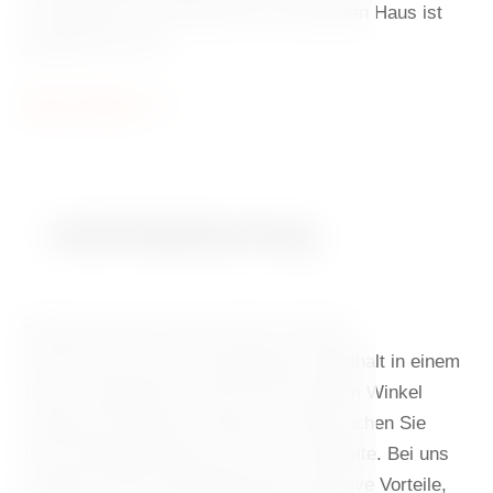
entscheiden, die Unterkunft im Tanzenden Haus ist
garantiert ein Hit.
Mehr Erfahren
Aufenthalts­buchung
Machen Sie den ersten Schritt. Sind Sie
entschlossen, einen einzigartigen Aufenthalt in einem
Haus zu genießen, in dem Sie aus jedem Winkel
moderne Architektur anhaucht? Dann buchen Sie
Ihren Aufenthalt direkt auf unserer Website. Bei uns
erhalten Sie den bestenPreisund exklusive Vorteile,