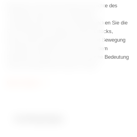
Entdecken Sie die faszinierende Geschichte des
Tanzenden Hauses, einer einzigartigen
architektonischen Ikone von Prag! Entdecken Sie die
Geschichte dieses modernen Schmuckstücks,
dessen kühnes Design die Harmonie von Bewegung
und Statik symbolisiert. Wie kam es zu dem
Spitznamen „Ginger und Fred“ und welche Bedeutung
hat das Tanzende Haus heute für Prag?
Mehr Erfahren
Ausflugstipps