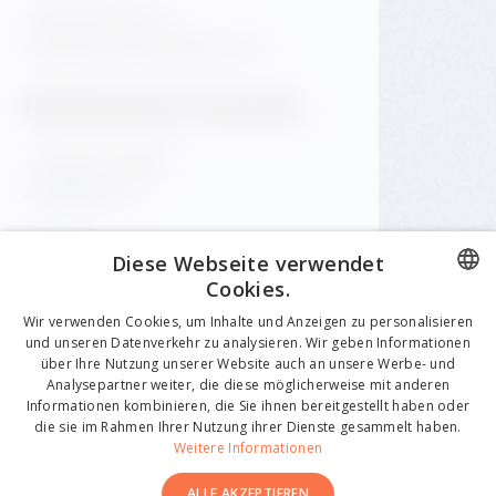
+420 720 983 172
info@dancinghousehotel.com
Restaurant & Events
+420 601 158 828
info@gfrest.cz
Café
Diese Webseite verwendet
Cookies.
+420 601 158 828
CZECH
Wir verwenden Cookies, um Inhalte und Anzeigen zu personalisieren
info@gfrest.cz
und unseren Datenverkehr zu analysieren. Wir geben Informationen
ENGLISH
über Ihre Nutzung unserer Website auch an unsere Werbe- und
Analysepartner weiter, die diese möglicherweise mit anderen
GERMAN
Informationen kombinieren, die Sie ihnen bereitgestellt haben oder
die sie im Rahmen Ihrer Nutzung ihrer Dienste gesammelt haben.
CZECH
Weitere Informationen
ITALIAN
ALLE AKZEPTIEREN