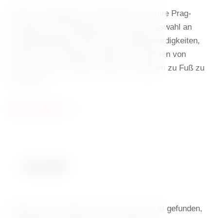
Wird Ihr Aufenthalt im Tanzenden Haus Ihre Prag-
Premiere sein? Entdecken Sie unsere Auswahl an
atemberaubenden historischen Sehenswürdigkeiten,
die Sie nicht verpassen sollten. Die meisten von
ihnen sind von unserem Hotel aus bequem zu Fuß zu
erreichen.
Mehr Erfahren
Kontakt
Haben Sie die Antwort auf Ihre Frage nicht gefunden,