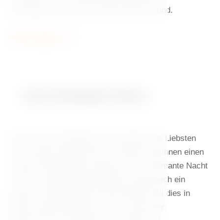
die speziell für unsere Gäste bestimmt sind.
Mehr Erfahren
Geschenkgutscheine
Unsere Geschenkgutscheine werden Ihre Liebsten
vor Freude tanzen lassen. Schenken Sie ihnen einen
Abend voller delikater Speisen, eine charmante Nacht
in einem großzügigen Apartment oder gleich ein
ganzes unvergessliches Wochenende. All dies in
einem kühnen Bauwerk, das zu einem der