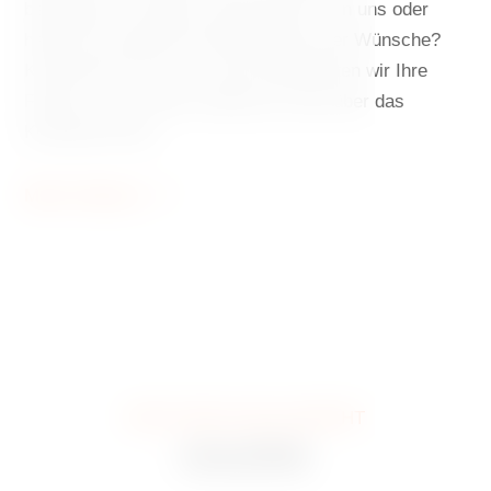
benötigen Sie weitere Informationen von uns oder
haben Sie spezielle Anforderungen oder Wünsche?
Kontaktieren Sie uns. Gerne beantworten wir Ihre
Fragen – per E-Mail, telefonisch oder über das
Kontaktformular.
Mehr Erfahren
WIE ES BEI UNS AUSSIEHT
GALERIE