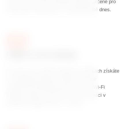
výhod. Chcete využít speciální nabídky určené pro
naše hosty? Rezervujte si svůj pobyt ještě dnes.
02
Užijte si své výhody
Při rezervaci na našich webových stránkách získáte
v ceně pokoje výbornou snídani, welcome
občerstvení při příjezdu jako pozornost, Wi-Fi
připojení zdarma a 10% slevu na konzumaci v
restauraci Ginger & Fred v 7. patře.