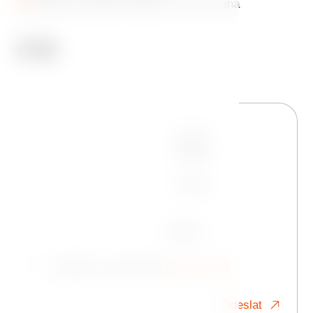
Jiráskovo náměstí 1981/6, 120 00 Praha
Jméno
Telefon
E-mail
Zpráva
Souhlasím se zpracováním
osobních údajů
Odeslat