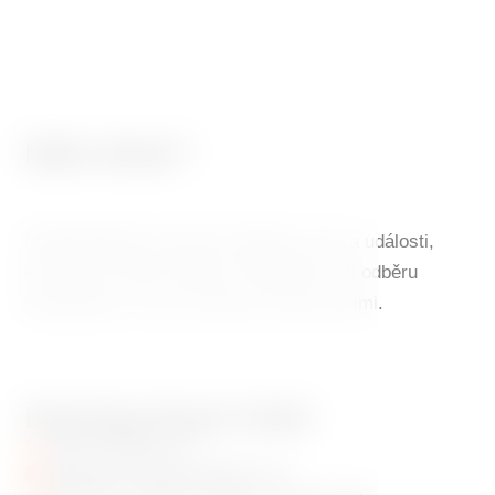
Máte dotaz?
Nepřehlédněte speciální nabídky, akce a události,
které Vás mohou zajímat. Přihlašte se k odběru
Newsletteru a vše se dozvíte mezi prvními.
Dancing House Hotel
+420 720 983 172
info@dancinghousehotel.com