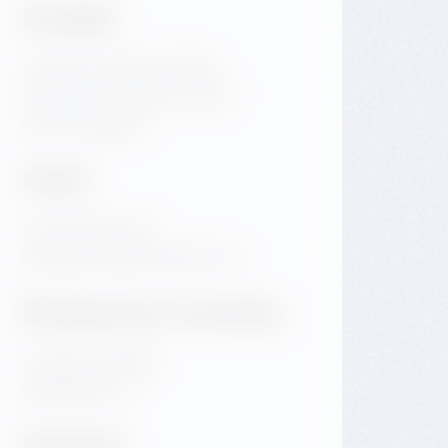
Kontakt
Jiráskovo náměstí 1981/6
Praha 2 Nové Město 120 00
Česká republika
Hotel
+420 720 983 172
info@dancinghousehotel.com
Restaurace & Eventy
+420 601 158 828
info@gfrest.cz
Kavárna