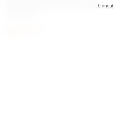
zařízeném apartmá. Tančící dům má co nabídnout.
Smíme prosit?
Zobrazit více
Tančící dům
Symbol moderní architektury v
historickém centru Prahy