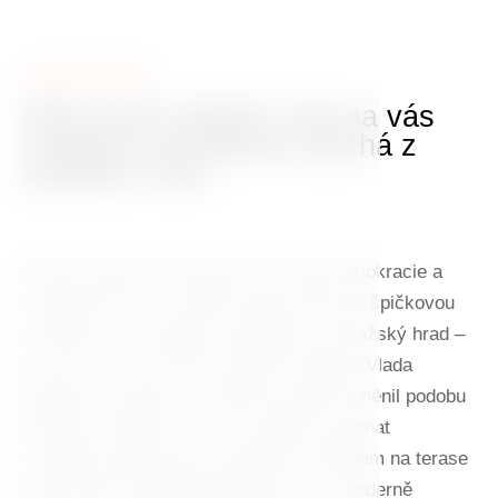
TANČÍCÍ DŮM
Místo plné zážitků, kde na vás
moderní architektura dýchá z
každého rohu
Klenot moderní architektury, symbol demokracie a
svobody 90. let, ale také stylový hotel se špičkovou
restaurací a úchvatným výhledem na Pražský hrad –
to vše je Tančící dům. Projekt architektů Vlada
Miluniće a Franka O. Gehryho navždy změnil podobu
Rašínova nábřeží. Dnes tu můžete ochutnat
vynikající gastronomii, posedět s koktejlem na terase
nebo strávit nezapomenutelnou noc v moderně