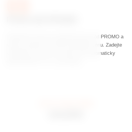
03
Promo kód PROMO
Použijte při rezervaci speciální promo kód PROMO a
užijte si ubytování za ještě výhodnější cenu. Zadejte
kód během rezervace a systém vám automaticky
odečte dalších 5 % z ceny pokoje.
JAK TO U NÁS VYPADÁ
GALERIE