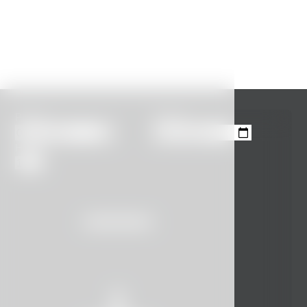
Příjezd
Odjezd
Hosté