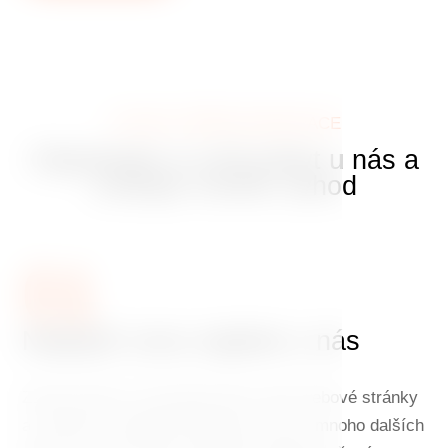
VÝHODY PŘÍMÉ REZERVACE
Objednejte si svůj pobyt u nás a
získejte mnoho výhod
01
Nejlepší cenu najdete u nás
Zarezervujte si svůj pobyt přes naše webové stránky
a získáte tu nejlepší dostupnou cenu a mnoho dalších