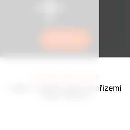
Rezervovat
JEDINEČNÉ ZÁŽITKY ČEKAJÍ
Užijte si Tančící dům od přízemí
až po střechu