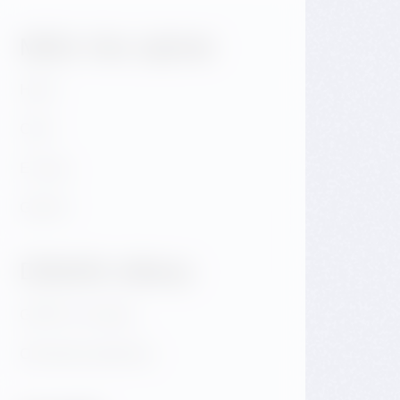
Může Vás zajímat
Hotel
Café
E-shop
Galerie
Důležité odkazy
GDPR & Cookies
Obchodní podmínky