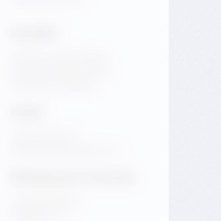
Kontakt
Jiraskovo namesti 1981/6
Prag 2 Nove Mesto 120 00
Tschechische Republik
Hotel
+420 720 983 172
info@dancinghousehotel.com
Restaurant & Events
+420 601 158 828
info@gfrest.cz