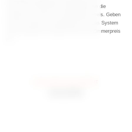
Promo-Code DANCING und genießen Sie die
Unterkunft zu einem noch günstigeren Preis. Geben
Sie den Code bei der Buchung ein und das System
zieht automatisch zusätzliche 5% vom Zimmerpreis
ab.
WIE ES BEI UNS AUSSIEHT
GALERIE