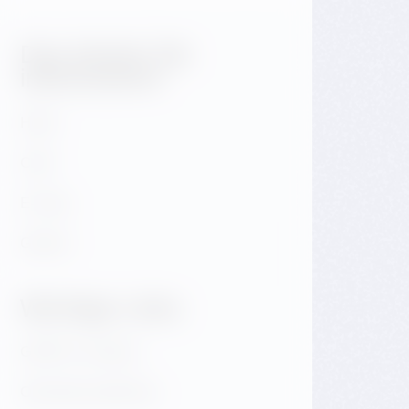
Das könnte Sie
interessieren
Hotel
Café
E-shop
Galerie
Wichtige Links
GDPR & Cookies
Obchodní podmínky