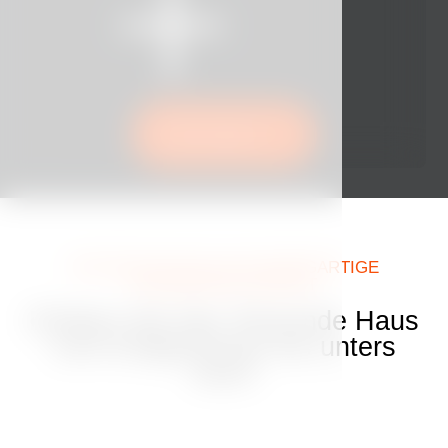
Jetzt buchen
MACHEN SIE SICH AUF EINZIGARTIGE
ERLEBNISSE GEFASST
Erleben Sie das Tanzende Haus
vom Erdgeschoss bis unters
Dach