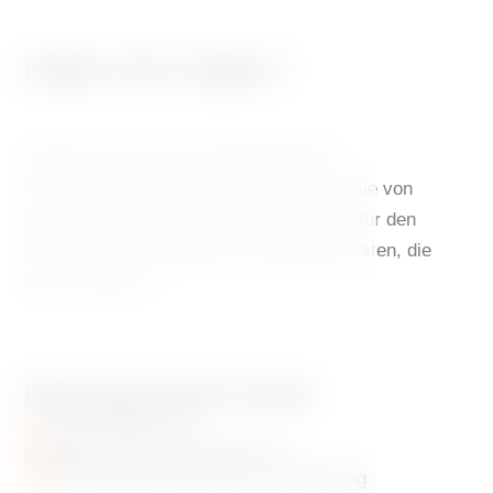
Haben Sie Fragen?
Verpassen Sie keine Sonderangebote,
Veranstaltungen und Aktivitäten, die für Sie von
Interesse sein könnten. Melden Sie sich für den
Newsletter an und seien Sie unter den Ersten, die
davon erfahren.
Dancing House Hotel
+420 720 983 172
info@dancinghousehotel.com
Jiraskovo namesti 1981/6, 120 00 Prag