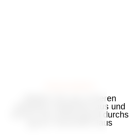
Ein Symbol der modernen Architektur
im historischen Zentrum von Prag
Mehr anzeigen
SPEZIALANGEBOTE
Wählen Sie aus unseren
beliebten Angeboten aus und
tanzen Sie schwungvoll durchs
ganze Tanzende Haus