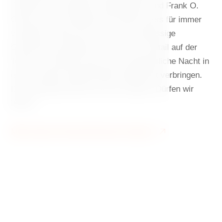
Projekt der Architekten Vlado Milunić und Frank O.
Gehry hat das Ambiente des Rašín-Ufers für immer
verändert. Heute kann man hier erstklassige
Gastronomie probieren, bei einem Cocktail auf der
Terrasse verweilen oder eine unvergessliche Nacht in
einem modern eingerichteten Apartment verbringen.
Das Tanzende Haus hat viel zu bieten. Dürfen wir
bitten?
Mehr über die Geschichte des Hauses
Das Tanzende Haus