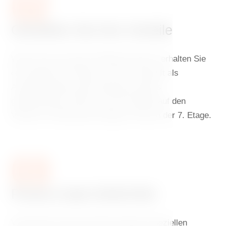
02
Genießen Sie Ihre Vorteile
Wenn Sie auf unserer Website buchen, erhalten Sie
ein köstliches Frühstück, bei der Ankunft als
Aufmerksamkeit einen Welcome-Imbiss
gebührenloses WLAN und 10% Rabatt auf den
Verzehr im Restaurant Ginger & Fred in der 7. Etage.
03
Promo-Code DANCING
Verwenden Sie bei der Buchung den speziellen