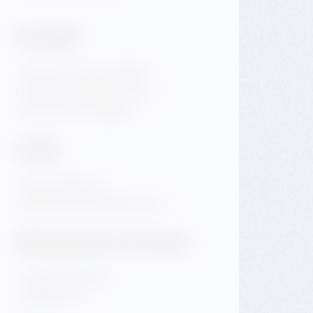
Kontakt
Jiraskovo namesti 1981/6
Prag 2 Nove Mesto 120 00
Tschechische Republik
Hotel
+420 720 983 172
info@dancinghousehotel.com
Restaurant & Events
+420 601 158 828
info@gfrest.cz