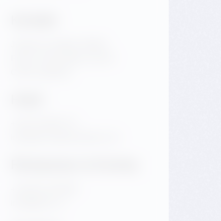
Kontakt
Jiráskovo náměstí 1981/6
Praha 2 Nové Město 120 00
Česká republika
Hotel
+420 720 983 172
info@dancinghousehotel.com
Restaurace & Eventy
+420 601 158 828
info@gfrest.cz