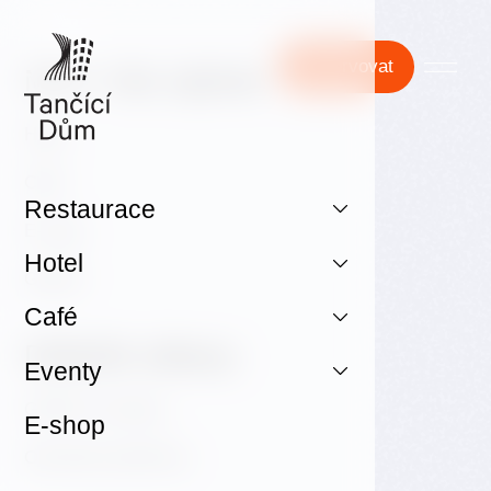
Rezervovat
Může Vás zajímat
Hotel
Café
Restaurace
E-shop
Hotel
Galerie
Café
Důležité odkazy
Eventy
GDPR & Cookies
E-shop
Obchodní podmínky