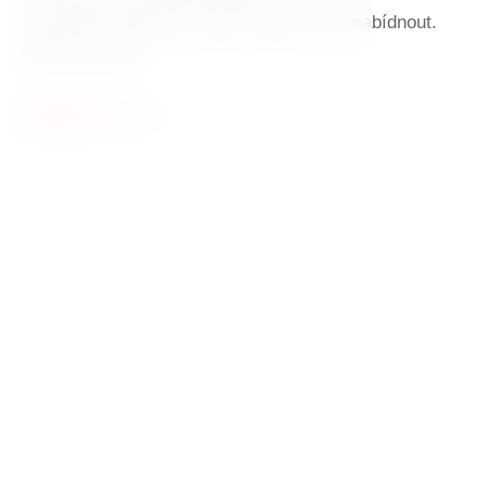
zařízeném apartmá. Tančící dům má co nabídnout.
Smíme prosit?
Zobrazit více
Tančící dům
Symbol moderní architektury v
historickém centru Prahy