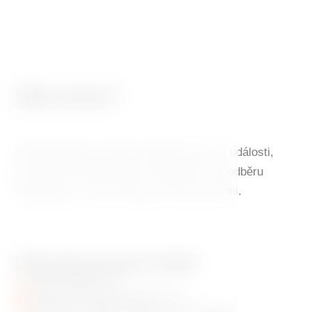
Máte dotaz?
Nepřehlédněte speciální nabídky, akce a události,
které Vás mohou zajímat. Přihlašte se k odběru
Newsletteru a vše se dozvíte mezi prvními.
Dancing House Hotel
+420 720 983 172
info@dancinghousehotel.com