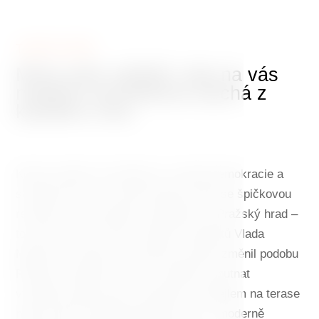
TANČÍCÍ DŮM
Místo plné zážitků, kde na vás
moderní architektura dýchá z
každého rohu
Klenot moderní architektury, symbol demokracie a
svobody 90. let, ale také stylový hotel se špičkovou
restaurací a úchvatným výhledem na Pražský hrad –
to vše je Tančící dům. Projekt architektů Vlada
Miluniće a Franka O. Gehryho navždy změnil podobu
Rašínova nábřeží. Dnes tu můžete ochutnat
vynikající gastronomii, posedět s koktejlem na terase
nebo strávit nezapomenutelnou noc v moderně