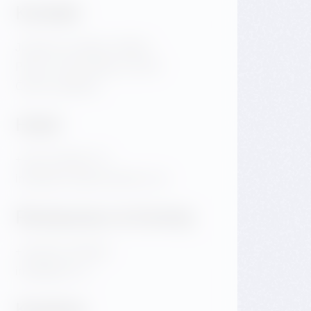
Kontakt
Jiráskovo náměstí 1981/6
Praha 2 Nové Město 120 00
Česká republika
Hotel
+420 720 983 172
info@dancinghousehotel.com
Restaurace & Eventy
+420 601 158 828
info@gfrest.cz
Kavárna