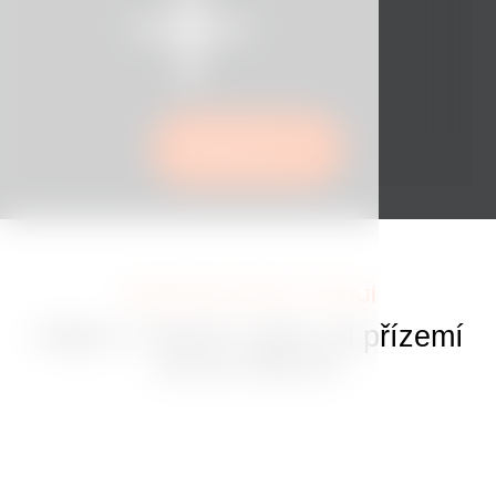
Rezervovat
JEDINEČNÉ ZÁŽITKY ČEKAJÍ
Užijte si Tančící dům od přízemí
až po střechu