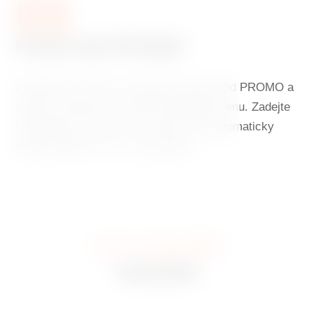
03
Promo kód PROMO
Použijte při rezervaci speciální promo kód PROMO a
užijte si ubytování za ještě výhodnější cenu. Zadejte
kód během rezervace a systém vám automaticky
odečte dalších 5 % z ceny pokoje.
JAK TO U NÁS VYPADÁ
GALERIE