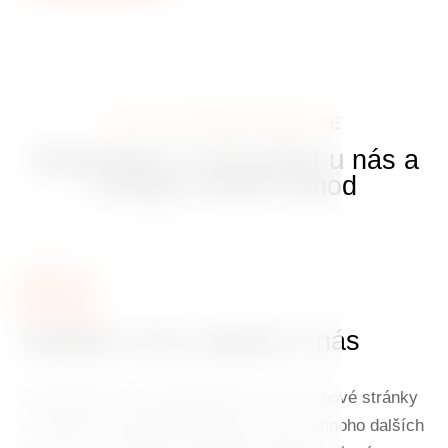
VÝHODY PŘÍMÉ REZERVACE
Objednejte si svůj pobyt u nás a
získejte mnoho výhod
01
Nejlepší cenu najdete u nás
Zarezervujte si svůj pobyt přes naše webové stránky
a získáte tu nejlepší dostupnou cenu a mnoho dalších