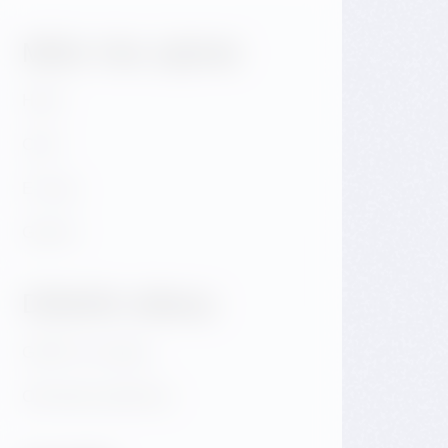
Může Vás zajímat
Hotel
Café
E-shop
Galerie
Důležité odkazy
GDPR & Cookies
Obchodní podmínky