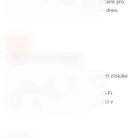
výhod. Chcete využít speciální nabídky určené pro
naše hosty? Rezervujte si svůj pobyt ještě dnes.
02
Užijte si své výhody
Při rezervaci na našich webových stránkách získáte
v ceně pokoje výbornou snídani, welcome
občerstvení při příjezdu jako pozornost, Wi-Fi
připojení zdarma a 10% slevu na konzumaci v
restauraci Ginger & Fred v 7. patře.