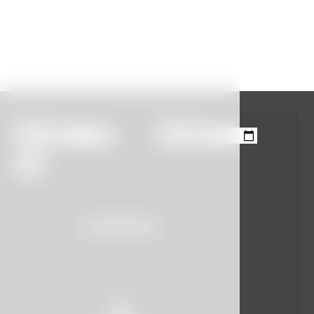
Příjezd
Odjezd
Hosté