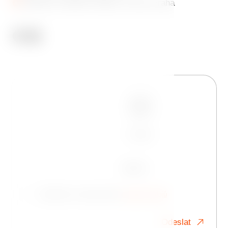
Jiráskovo náměstí 1981/6, 120 00 Praha
Jméno
Telefon
E-mail
Zpráva
Souhlasím se zpracováním
osobních údajů
Odeslat